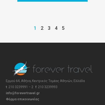
1
2
3
4
5
Ερμού 64, Αθήνα, Κεντρικός Τομέας Αθηνών, Ελλάδα
t
:
210 3239991 – 2
f
: 210 3239993
info@forevertravel.gr
Φόρμα επικοινωνίας