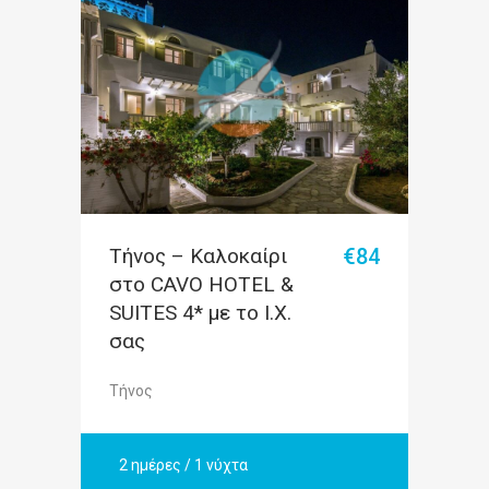
Τήνος – Καλοκαίρι
€84
στο CAVO HOTEL &
SUITES 4* με το Ι.Χ.
σας
Τήνος
2 ημέρες / 1 νύχτα