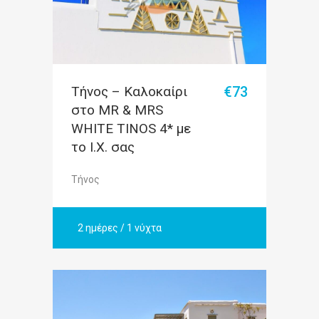
Τήνος – Καλοκαίρι
€73
στο MR & MRS
WHITE TINOS 4* με
το Ι.Χ. σας
Τήνος
2 ημέρες / 1 νύχτα