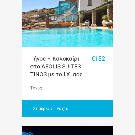
Τήνος – Καλοκαίρι
€152
στο AEOLIS SUITES
TINOS με το Ι.Χ. σας
Τήνος
2 ημέρες / 1 νύχτα