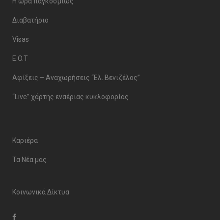
Η ώρα παγκοσμίως
Διαβατήριο
Visas
E.O.T
Αφίξεις – Αναχωρήσεις “Ελ. Βενιζέλος”
“Live” χάρτης εναέριας κυκλοφορίας
Καριέρα
Τα Νέα μας
Κοινωνικά Δίκτυα