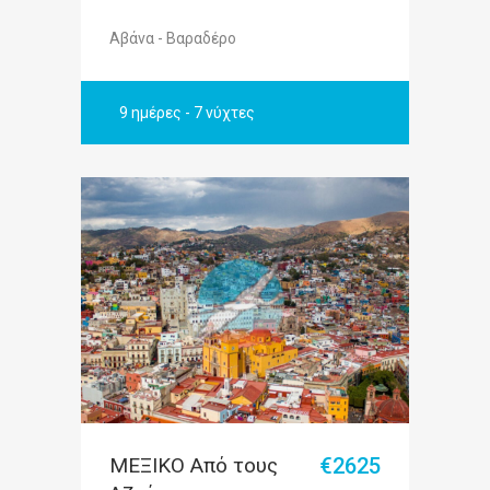
Αβάνα - Βαραδέρο
9 ημέρες - 7 νύχτες
ΜΕΞΙΚΟ Από τους
€2625