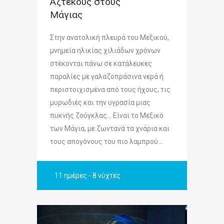
Αζτέκους στους
Μάγιας
Στην ανατολική πλευρά του Μεξικού,
μνημεία ηλικίας χιλιάδων χρόνων
στέκονται πάνω σε κατάλευκες
παραλίες με γαλαζοπράσινα νερά ή
περιστοιχισμένα από τους ήχους, τις
μυρωδιές και την υγρασία μιας
πυκνής ζούγκλας… Είναι το Μεξικό
των Μάγια, με ζωντανά τα χνάρια και
τους απογόνους του πιο λαμπρού...
11 ημέρες - 8 νύχτες